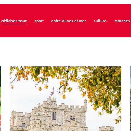
afficher tout
sport
entre dunes et mer
culture
marchés